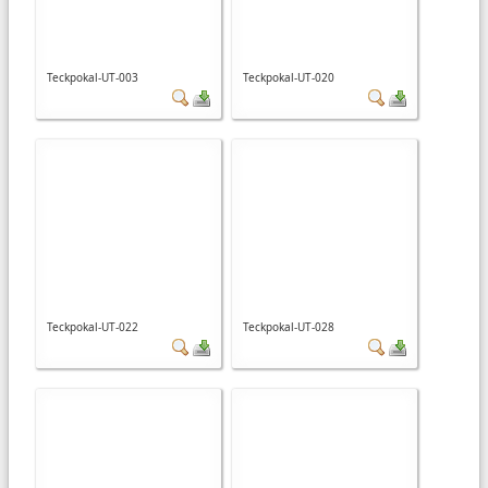
Teckpokal-UT-003
Teckpokal-UT-020
Teckpokal-UT-022
Teckpokal-UT-028