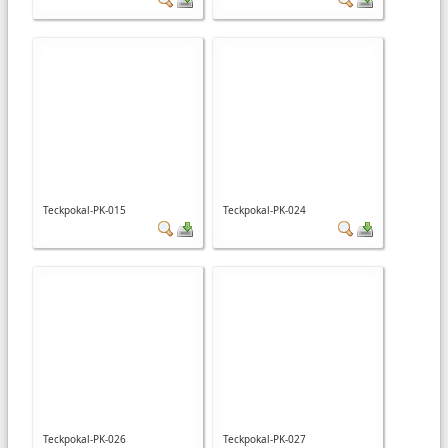
Teckpokal-PK-015
Teckpokal-PK-024
Teckpokal-PK-026
Teckpokal-PK-027