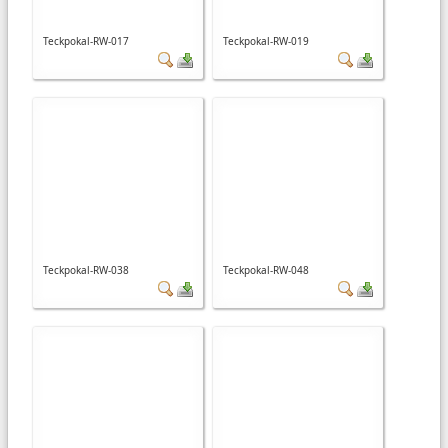
Teckpokal-RW-017
Teckpokal-RW-019
Teckpokal-RW-038
Teckpokal-RW-048