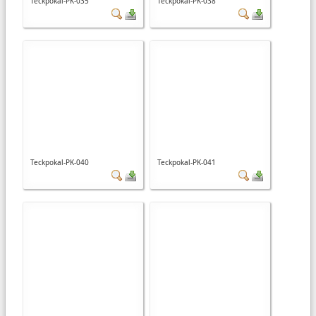
Teckpokal-PK-035
Teckpokal-PK-038
Teckpokal-PK-040
Teckpokal-PK-041