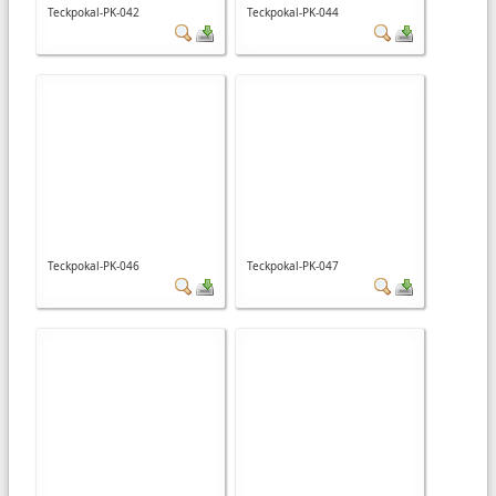
Teckpokal-PK-042
Teckpokal-PK-044
Teckpokal-PK-046
Teckpokal-PK-047