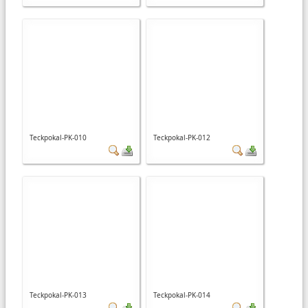
Teckpokal-PK-010
Teckpokal-PK-012
Teckpokal-PK-013
Teckpokal-PK-014