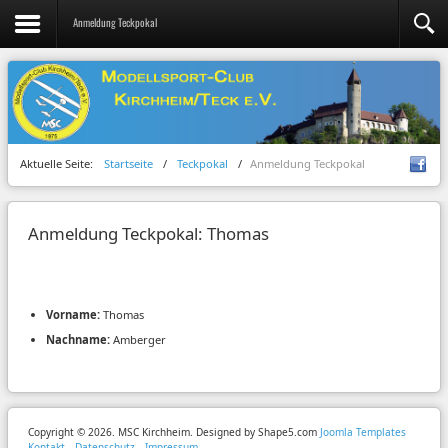
Anmeldung Teckpokal
Aktuelle Seite:
Startseite
/
Teckpokal
/
Anmeldung Teckpokal
Anmeldung Teckpokal: Thomas
Vorname:
Thomas
Nachname:
Amberger
Copyright © 2026. MSC Kirchheim. Designed by Shape5.com
Joomla Templates
Kontakt
Datenschutz
Impressum