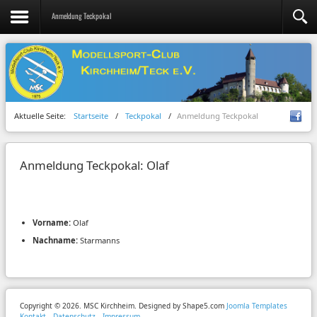
Anmeldung Teckpokal
Aktuelle Seite:
Startseite
/
Teckpokal
/
Anmeldung Teckpokal
Anmeldung Teckpokal: Olaf
Vorname:
Olaf
Nachname:
Starmanns
Copyright © 2026. MSC Kirchheim. Designed by Shape5.com
Joomla Templates
Kontakt
Datenschutz
Impressum