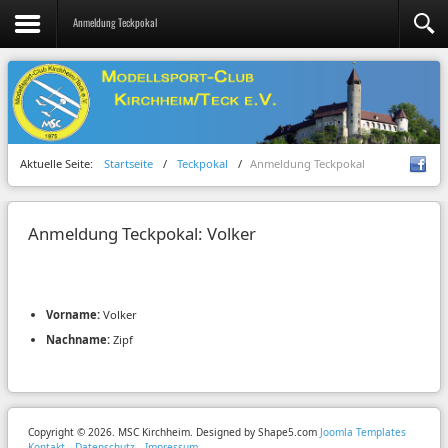
Anmeldung Teckpokal
Aktuelle Seite:
Startseite
/
Teckpokal
/
Anmeldung Teckpokal
Anmeldung Teckpokal: Volker
Vorname:
Volker
Nachname:
Zipf
Copyright © 2026. MSC Kirchheim. Designed by Shape5.com
Joomla Templates
Kontakt
Datenschutz
Impressum